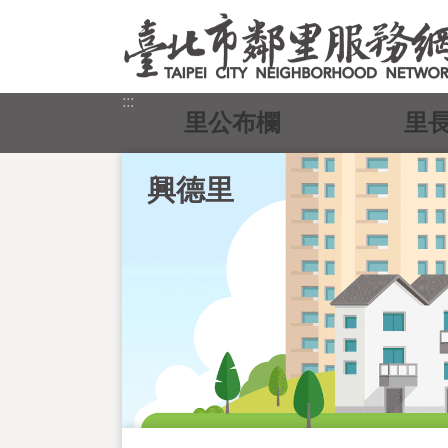
跳到主要內容區塊
:::
里公布欄
里
興德里