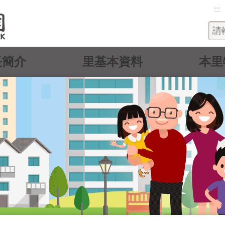
:::
長簡介
里基本資料
本里