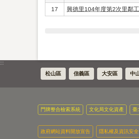
17
興德里104年度第2次里鄰
:::
松山區
信義區
大安區
中
門牌整合檢索系統
文化局文化資產
臺
政府網站資料開放宣告
隱私權及資訊安全