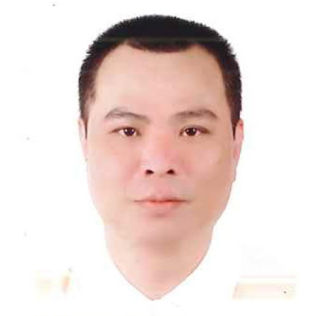
門
牌
整
合
檢
索
系
統
文
化
局
文
化
資
產
臺
北
市