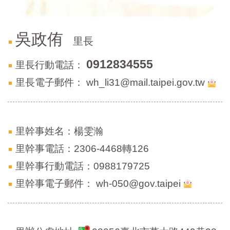
區
里
界
說
吳政侑
里長
臺
0912834555
北
里長行動電話：
市
里長電子郵件：
wh_li31@mail.taipei.gov.tw
鄰
長
名
冊
里幹事姓名：楊雯瀚
里幹事電話：2306-4468轉126
里幹事行動電話：0988179725
里幹事電子郵件：
wh-050@gov.taipei