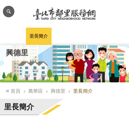
跳到主要內容區塊
進
階
搜
尋
里公布欄
里長簡介
里基本資料
本里特色
里活動花絮
網
興德里
站
導
覽
台
北
首頁
萬華區
興德里
里長簡介
通
臺
里長簡介
北
市
政
府