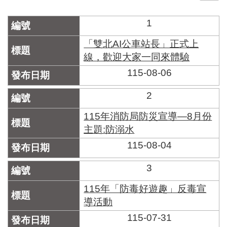
門
1
牌
整
「雙北AI公車站長」正式上
合
線，歡迎大家一同來體驗
檢
115-08-06
索
系
統
2
文
115年消防局防災宣導—8月份
化
主題:防溺水
局
115-08-04
文
化
資
3
產
115年「防毒好遊趣」反毒宣
臺
導活動
北
115-07-31
市