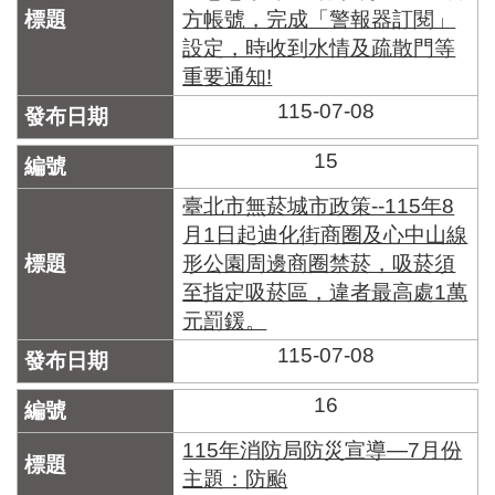
方帳號，完成「警報器訂閱」
設定，時收到水情及疏散門等
重要通知!
115-07-08
15
臺北市無菸城市政策--115年8
月1日起迪化街商圈及心中山線
形公園周邊商圈禁菸，吸菸須
至指定吸菸區，違者最高處1萬
元罰鍰。
115-07-08
16
115年消防局防災宣導—7月份
主題：防颱