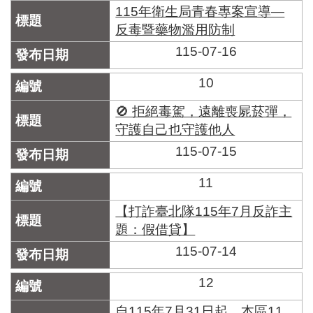
115年衛生局青春專案宣導—
反毒暨藥物濫用防制
115-07-16
10
🚫 拒絕毒駕，遠離喪屍菸彈，
守護自己也守護他人
115-07-15
11
【打詐臺北隊115年7月反詐主
題：假借貸】
115-07-14
12
自115年7月31日起，本區11