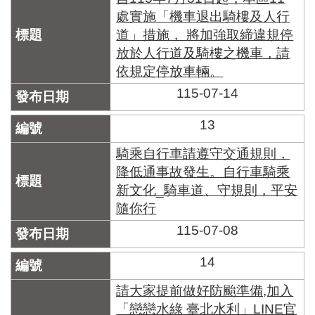
處實施「機車退出騎樓及人行
道」措施， 將加強取締違規停
放於人行道及騎樓之機車，請
依規定停放車輛。
115-07-14
13
騎乘自行車請遵守交通規則，
降低通事故發生。自行車騎乘
新文化_騎車道、守規則，平安
隨你行
115-07-08
14
請大家提前做好防颱準備,加入
「戀戀水綠 臺北水利」LINE官