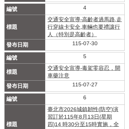
區
里
4
界
說
交通安全宣導-高齡者過馬路,走
行穿線卡安全,車輛也要禮讓行
臺
人（特別是高齡者）
北
市
115-07-30
鄰
長
5
名
冊
交通安全宣導-毒駕零容忍，開
車藥注意
115-07-27
6
臺北市2026城鎮韌性(防空)演
習訂於115年8月13日(星期
四)14 時30分至15時實施，全