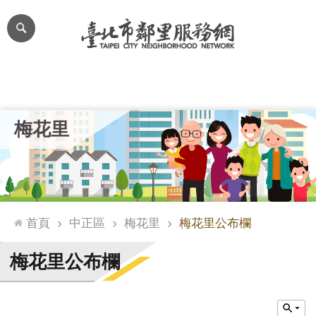
跳到主要內容區塊
進
階
搜
尋
里公布欄
里長簡介
里基本資料
本里特色
里活動花絮
網
梅花里
站
導
覽
台
北
首頁
中正區
梅花里
梅花里公布欄
通
臺
梅花里公布欄
北
市
政
府