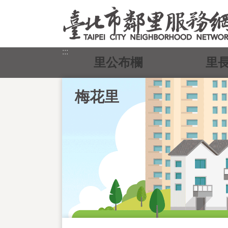
跳到主要內容區塊
:::
里公布欄
里
梅花里