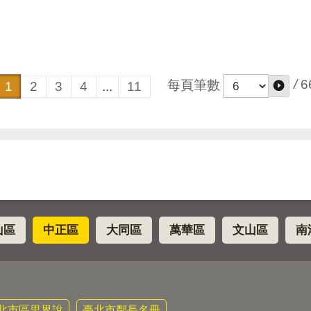
/
6
每頁筆數
1
2
3
4
...
11
山區
中正區
大同區
萬華區
文山區
南
北市區里界說
臺北市鄰長名冊