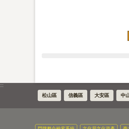
:::
松山區
信義區
大安區
中
門牌整合檢索系統
文化局文化資產
臺