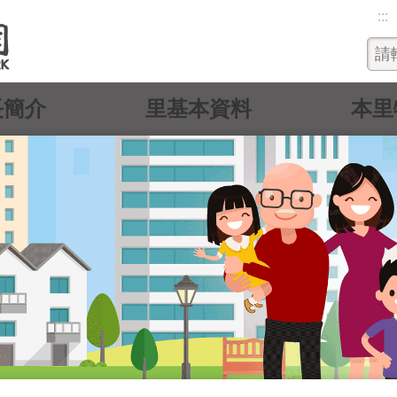
:::
長簡介
里基本資料
本里