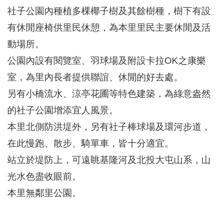
區
社子公園內種植多棵椰子樹及其餘樹種，樹下有設
里
界
有休閒座椅供里民休憩，為本里里民主要休閒及活
說
動場所。
臺
公園內設有閱覽室、羽球場及附設卡拉OK之康樂
北
市
室，為里內長者提供聯誼、休閒的好去處。
鄰
長
另有小橋流水、涼亭花圃等特色建築，為綠意盎然
名
的社子公園增添宜人風景。
冊
本里北側防洪堤外，另有社子棒球場及環河步道，
在此慢跑、散步、騎單車，皆十分適宜。
站立於堤防上，可遠眺基隆河及北投大屯山系，山
光水色盡收眼前。
本里無鄰里公園。