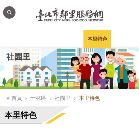
跳到主要內容區塊
進
階
搜
尋
里公布欄
里長簡介
里基本資料
本里特色
里活動花絮
網
社園里
站
導
覽
台
北
首頁
士林區
社園里
本里特色
通
臺
本里特色
北
市
政
府