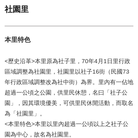
社園里
門
牌
整
合
檢
本里特色
索
系
統
<歷史沿革>本里原為社子里，70年4月1日里行政
文
區域調整為社園里，社園里以社子16街（民國73
化
年行政區域調整改為社中街）為界。里內有一佔地
局
文
超過一公頃之公園，供里民休憩，名曰「社子公
化
資
園」，因其環境優美，可供里民休閒活動，而取名
產
為「社園里」。
臺
<本里特色>本里以里內超過一公頃以上之社子公
北
市
園為中心，故名為社園里。