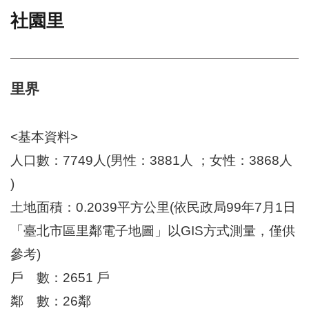
社園里
門
牌
整
合
檢
里界
索
系
統
<基本資料>
文
人口數：7749人(男性：3881人 ；女性：3868人
化
)
局
文
土地面積：0.2039平方公里(依民政局99年7月1日
化
資
「臺北市區里鄰電子地圖」以GIS方式測量，僅供
產
參考)
臺
戶 數：2651 戶
北
市
鄰 數：26鄰