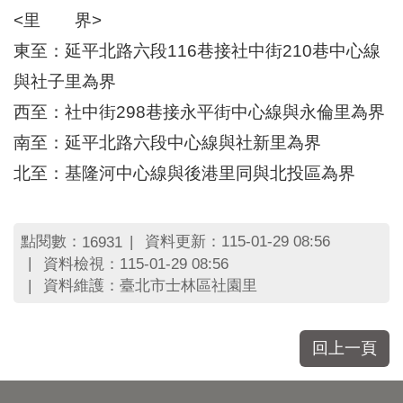
區
<里 界>
里
界
東至：延平北路六段116巷接社中街210巷中心線
說
與社子里為界
臺
西至：社中街298巷接永平街中心線與永倫里為界
北
市
南至：延平北路六段中心線與社新里為界
鄰
長
北至：基隆河中心線與後港里同與北投區為界
名
冊
點閱數：
資料更新：115-01-29 08:56
16931
資料檢視：115-01-29 08:56
資料維護：臺北市士林區社園里
回上一頁