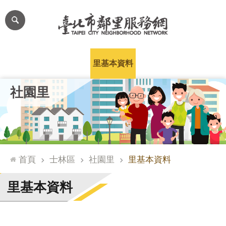
跳到主要內容區塊
進
階
搜
尋
里公布欄
里長簡介
里基本資料
本里特色
里活動花絮
網
社園里
站
導
覽
台
北
首頁
士林區
社園里
里基本資料
通
臺
里基本資料
北
市
政
府