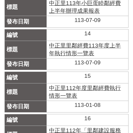
中正里113年小巨蛋睦鄰經費
上半年辦理成果報表
113-07-09
14
中正里里鄰經費113年度上半
年執行情形一覽表
113-07-09
15
中正里112年度里鄰經費執行
情形一覽表
113-01-08
16
中正里112年「里鄰建設服務