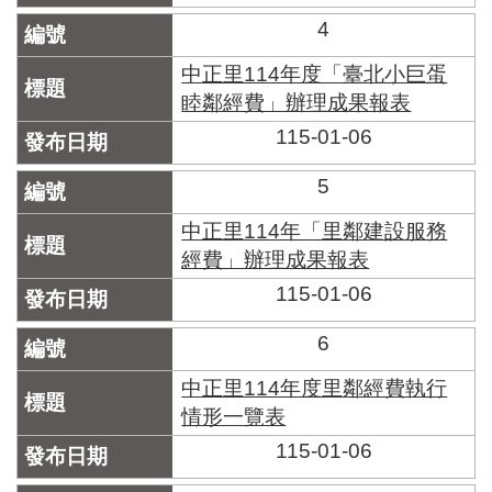
區
里
4
界
說
中正里114年度「臺北小巨蛋
睦鄰經費」辦理成果報表
臺
115-01-06
北
市
鄰
5
長
名
中正里114年「里鄰建設服務
冊
經費」辦理成果報表
115-01-06
6
中正里114年度里鄰經費執行
情形一覽表
115-01-06