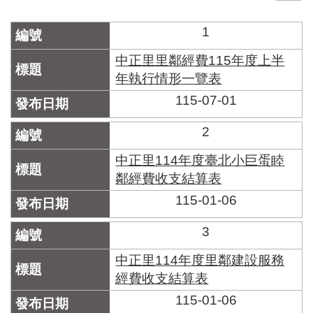
門
1
牌
整
中正里里鄰經費115年度上半
合
年執行情形一覽表
檢
115-07-01
索
系
統
2
文
中正里114年度臺北小巨蛋睦
化
鄰經費收支結算表
局
115-01-06
文
化
資
3
產
中正里114年度里鄰建設服務
臺
經費收支結算表
北
115-01-06
市