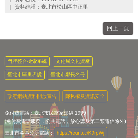
區
資料維護：臺北市松山區中正里
里
界
說
回上一頁
臺
北
市
鄰
長
門牌整合檢索系統
文化局文化資產
名
冊
臺北市區里界說
臺北市鄰長名冊
政府網站資料開放宣告
隱私權及資訊安全
免付費電話：臺北市民當家熱線 1999
(免付費電話服務，公共電話，放心講及第二類電信除外)
臺北市各區公所電話：
https://reurl.cc/K9rpWj