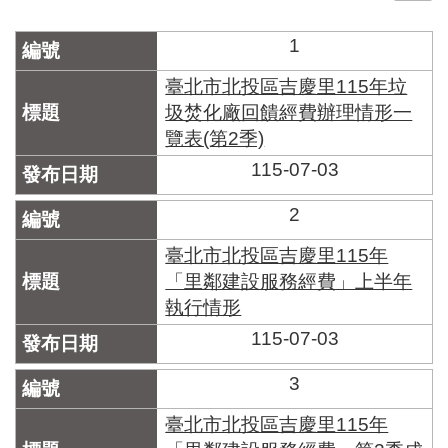
門
1
牌
整
臺北市北投區吉慶里115年垃
合
圾焚化廠回饋經費辦理情形一
檢
覽表(第2季)
索
系
115-07-03
統
2
文
化
臺北市北投區吉慶里115年
局
「里鄰建設服務經費」上半年
文
執行情形
化
資
115-07-03
產
3
臺
北
臺北市北投區吉慶里115年
市