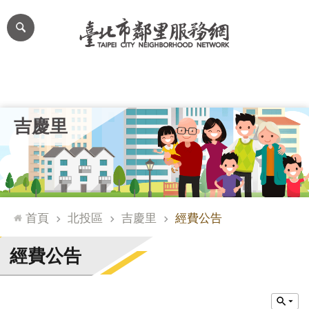
跳到主要內容區塊
進
階
搜
尋
里公布欄
里長簡介
里基本資料
本里特色
里活動花絮
網
吉慶里
站
導
覽
台
北
首頁
北投區
吉慶里
經費公告
通
臺
經費公告
北
市
政
府