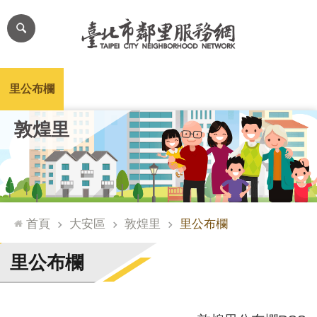
跳到主要內容區塊
進
階
搜
尋
里公布欄
里長簡介
里基本資料
本里特色
里活動花絮
網
敦煌里
站
導
覽
台
北
首頁
大安區
敦煌里
里公布欄
通
臺
里公布欄
北
市
政
府