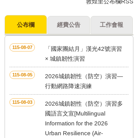
敦煌里公布欄RSS
門
牌
公布欄
經費公告
工作會報
整
合
檢
索
115-08-07
「國家團結月」漢光42號演習
系
統
× 城鎮韌性演習
文
115-08-05
化
2026城鎮韌性（防空）演習—
局
行動網路降速演練
文
化
資
115-08-03
2026城鎮韌性（防空）演習多
產
國語言文宣[Multilingual
臺
Information for the 2026
北
市
Urban Resilience (Air-