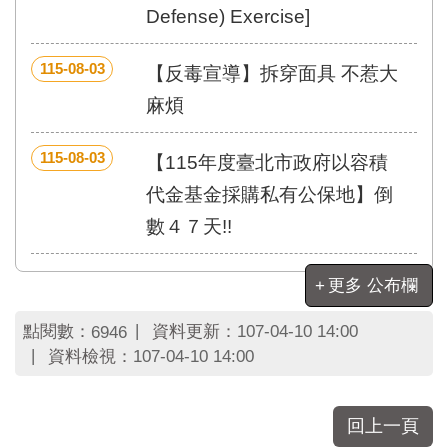
區
Defense) Exercise]
里
界
說
115-08-03
【反毒宣導】拆穿面具 不惹大
臺
麻煩
北
市
115-08-03
【115年度臺北市政府以容積
鄰
長
代金基金採購私有公保地】倒
名
數４７天!!
冊
更多 公布欄
點閱數：
資料更新：
107-04-10 14:00
6946
資料檢視：
107-04-10 14:00
回上一頁