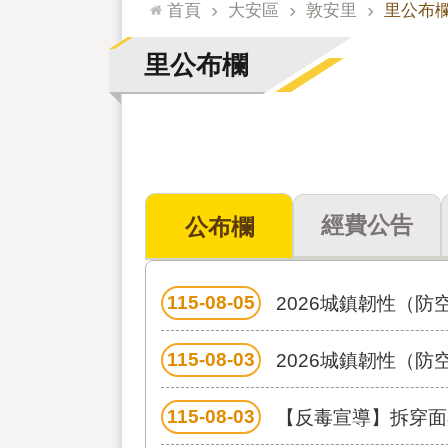
:::
首頁
大安區
敦安里
里公布
里公布欄
經費公告
公布欄
115-08-05
2026城鎮韌性（
115-08-03
2026城鎮韌性（防空）演習多國語言文
115-08-03
【反毒宣導】拆穿面