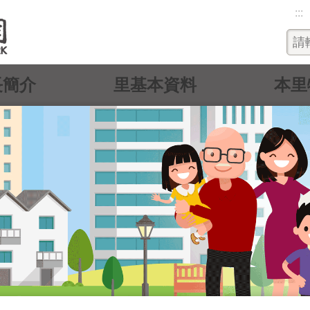
:::
長簡介
里基本資料
本里