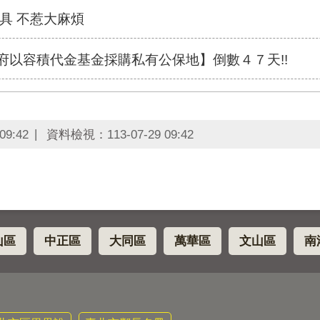
具 不惹大麻煩
政府以容積代金基金採購私有公保地】倒數４７天!!
09:42
資料檢視：
113-07-29 09:42
山區
中正區
大同區
萬華區
文山區
南