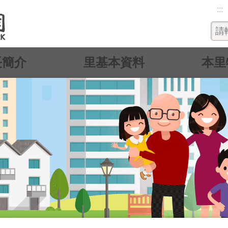
:::
長簡介
里基本資料
本里