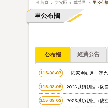
:::
首頁
大安區
華聲里
里公布
里公布欄
經費公告
公布欄
115-08-07
「國家團結月」漢光4
115-08-05
2026城鎮韌性（
115-08-03
2026城鎮韌性（防空）演習多國語言文