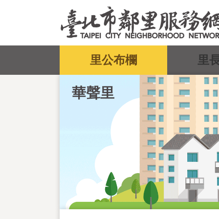
跳到主要內容區塊
:::
里公布欄
里
華聲里