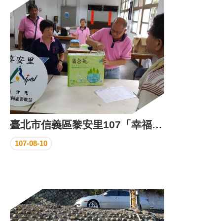
區
里
界
說
臺
北
市
鄰
長
名
冊
臺北市信義區黎安里107「幸福有里資源回收」活動
107-08-10