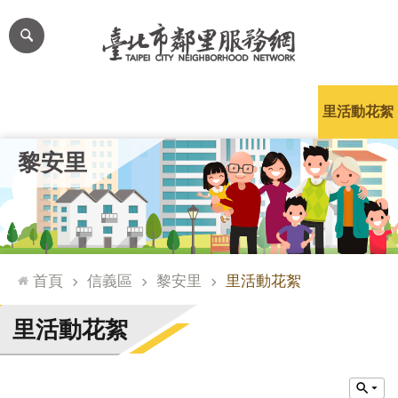
跳到主要內容區塊
進
階
搜
尋
里公布欄
里長簡介
里基本資料
本里特色
里活動花絮
網
黎安里
站
導
覽
台
北
首頁
信義區
黎安里
里活動花絮
通
臺
里活動花絮
北
市
政
府