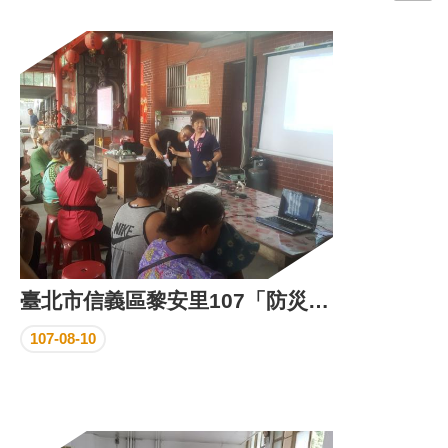
門
牌
整
合
檢
索
系
統
文
化
局
文
臺北市信義區黎安里107「防災教育暨踏勘」活動
化
資
107-08-10
產
臺
北
市