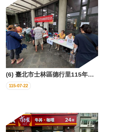
區
里
界
說
臺
北
市
鄰
長
名
冊
(6) 臺北市士林區德行里115年家戶禮券發放活動成果照片
115-07-22