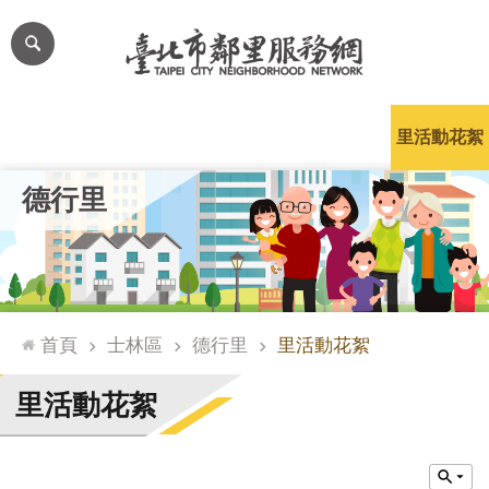
跳到主要內容區塊
進
階
搜
尋
里公布欄
里長簡介
里基本資料
本里特色
里活動花絮
網
德行里
站
導
覽
台
北
首頁
士林區
德行里
里活動花絮
通
臺
里活動花絮
北
市
政
府