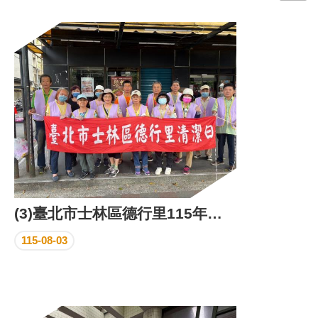
門
牌
整
合
檢
索
系
統
文
化
局
文
(3)臺北市士林區德行里115年環保義工日成果照片
化
資
115-08-03
產
臺
北
市