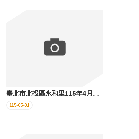
門
牌
整
合
檢
索
系
統
文
化
局
文
臺北市北投區永和里115年4月份里民活動場所執行成果
化
資
115-05-01
產
臺
北
市