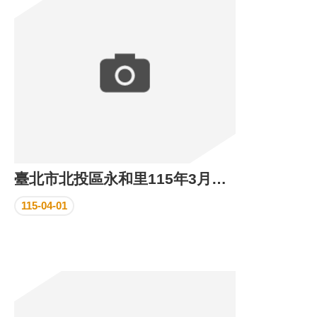
區
里
界
說
臺
北
市
鄰
長
名
冊
臺北市北投區永和里115年3月份里民活動場所執行成果
115-04-01