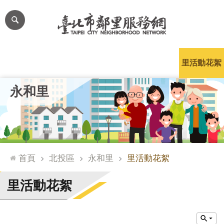
跳到主要內容區塊
進
階
搜
尋
里公布欄
里長簡介
里基本資料
本里特色
里活動花絮
網
永和里
站
導
覽
台
北
首頁
北投區
永和里
里活動花絮
通
臺
里活動花絮
北
市
政
府