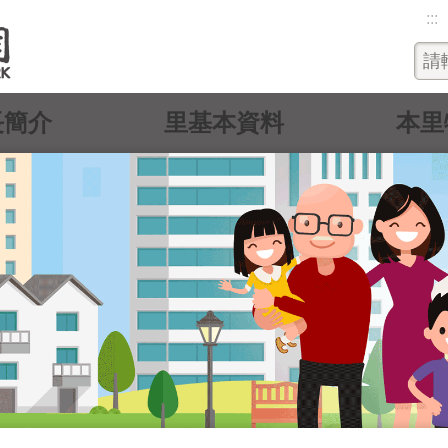
:::
長簡介
里基本資料
本里