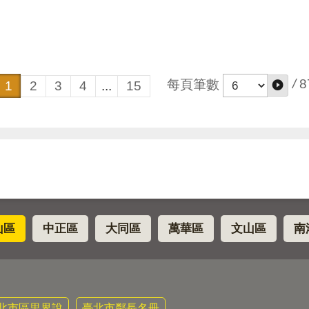
/
8
每頁筆數
1
2
3
4
...
15
山區
中正區
大同區
萬華區
文山區
南
北市區里界說
臺北市鄰長名冊