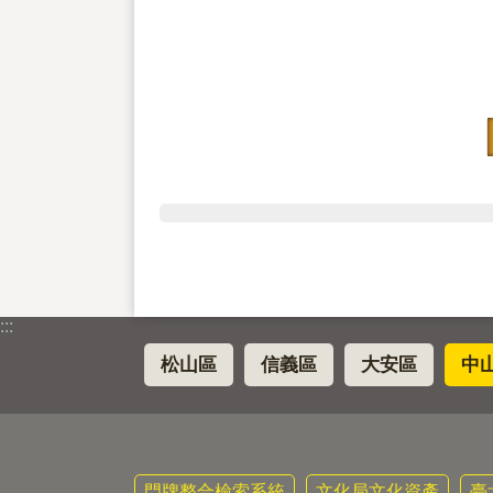
:::
松山區
信義區
大安區
中
門牌整合檢索系統
文化局文化資產
臺