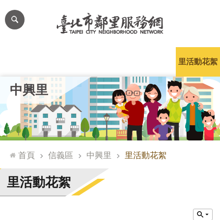
跳到主要內容區塊
進
階
搜
尋
里公布欄
里長簡介
里基本資料
本里特色
里活動花絮
網
中興里
站
導
覽
台
北
首頁
信義區
中興里
里活動花絮
通
臺
里活動花絮
北
市
政
府