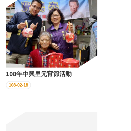
區
里
界
說
臺
北
市
鄰
長
名
冊
108年中興里元宵節活動
108-02-18