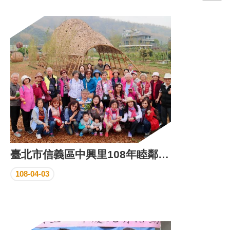
門
牌
整
合
檢
索
系
統
文
化
局
文
臺北市信義區中興里108年睦鄰暨鄰長自強活動
化
資
108-04-03
產
臺
北
市