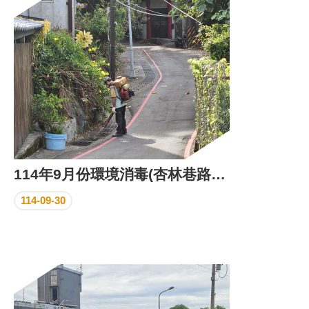
區
里
界
說
臺
北
市
鄰
長
名
冊
114年9月份環境消毒(杏林巷路段)
114-09-30