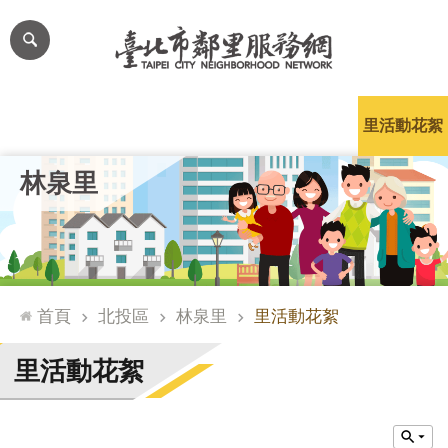
跳到主要內容區塊
進
階
搜
尋
里公布欄
里長簡介
里基本資料
本里特色
里活動花絮
網
林泉里
站
導
覽
台
北
首頁
北投區
林泉里
里活動花絮
通
臺
里活動花絮
北
市
政
府