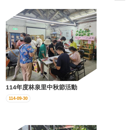
門
牌
整
合
檢
索
系
統
文
化
局
文
114年度林泉里中秋節活動
化
資
114-09-30
產
臺
北
市