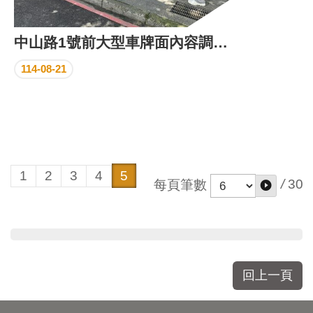
中山路1號前大型車牌面內容調整案會勘
114-08-21
1
2
3
4
5
/
30
每頁筆數
回上一頁