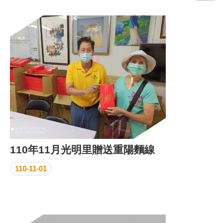
門
牌
整
合
檢
索
系
統
文
化
局
文
110年11月光明里贈送重陽麵線
化
資
110-11-01
產
臺
北
市