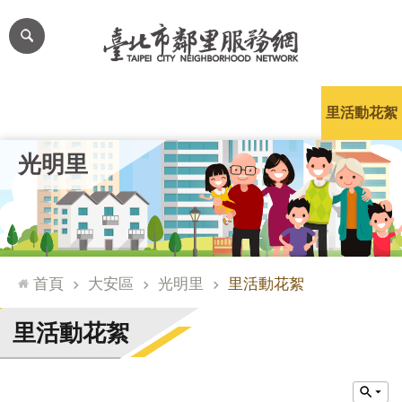
跳到主要內容區塊
進
階
搜
尋
里公布欄
里長簡介
里基本資料
本里特色
里活動花絮
網
光明里
站
導
覽
台
北
首頁
大安區
光明里
里活動花絮
通
臺
里活動花絮
北
市
政
府