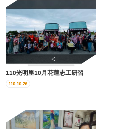
區
里
界
說
臺
北
市
鄰
長
名
冊
110光明里10月花蓮志工研習
110-10-26