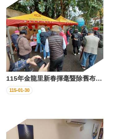
區
里
界
說
臺
北
市
鄰
長
名
冊
115年金龍里新春揮毫暨除舊布欣市集活動花絮
115-01-30