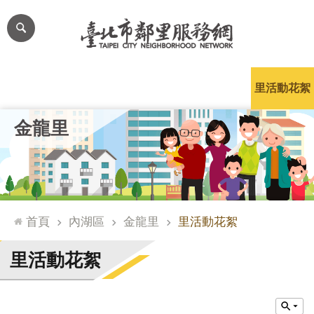
跳到主要內容區塊
進
階
搜
尋
里公布欄
里長簡介
里基本資料
本里特色
里活動花絮
網
金龍里
站
導
覽
台
北
首頁
內湖區
金龍里
里活動花絮
通
臺
里活動花絮
北
市
政
府