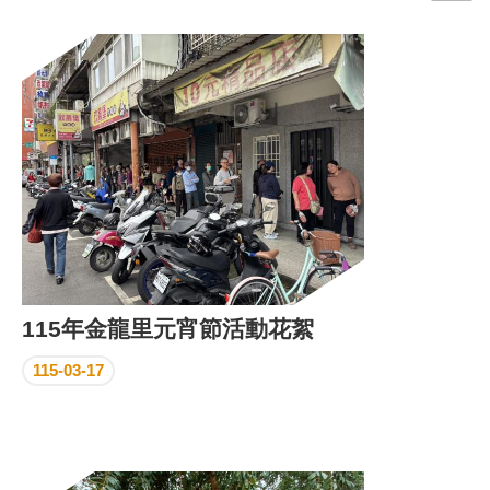
門
牌
整
合
檢
索
系
統
文
化
局
文
115年金龍里元宵節活動花絮
化
資
115-03-17
產
臺
北
市