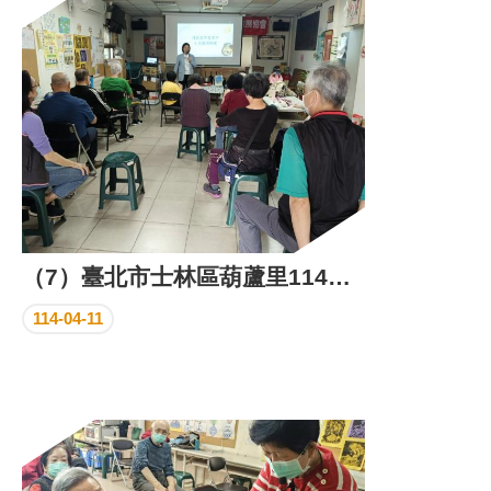
區
里
界
說
臺
北
市
鄰
長
名
冊
（7）臺北市士林區葫蘆里114年4月份里民活動場所成果照片
114-04-11