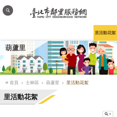
跳到主要內容區塊
進
階
搜
尋
里公布欄
里長簡介
里基本資料
本里特色
里活動花絮
網
葫蘆里
站
導
覽
台
北
首頁
士林區
葫蘆里
里活動花絮
通
臺
里活動花絮
北
市
政
府