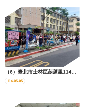
門
牌
整
合
檢
索
系
統
文
化
局
文
（6）臺北市士林區葫蘆里114年母親節活動
化
資
114-05-05
產
臺
北
市