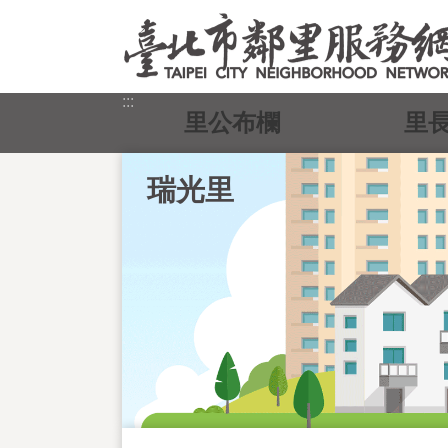
跳到主要內容區塊
:::
里公布欄
里
瑞光里