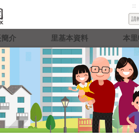
:::
長簡介
里基本資料
本里