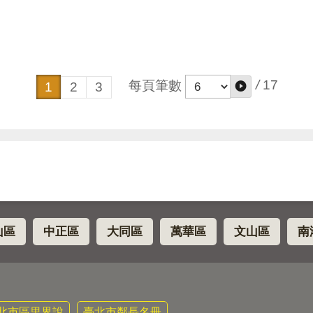
/
17
每頁筆數
1
2
3
山區
中正區
大同區
萬華區
文山區
南
北市區里界說
臺北市鄰長名冊