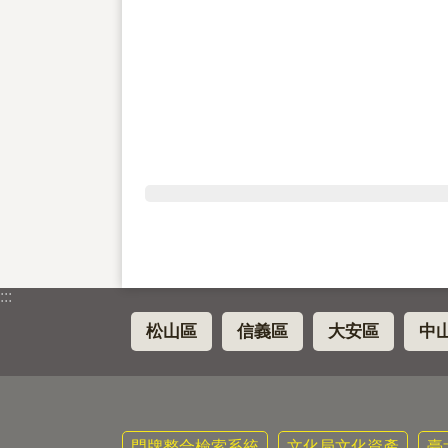
:::
松山區
信義區
大安區
中
門牌整合檢索系統
文化局文化資產
臺