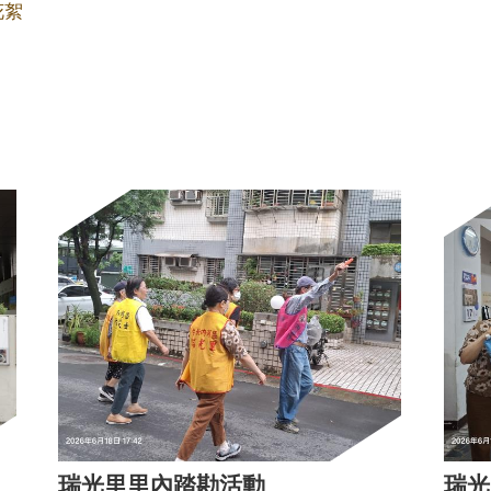
花絮
瑞光里里內踏勘活動
瑞光