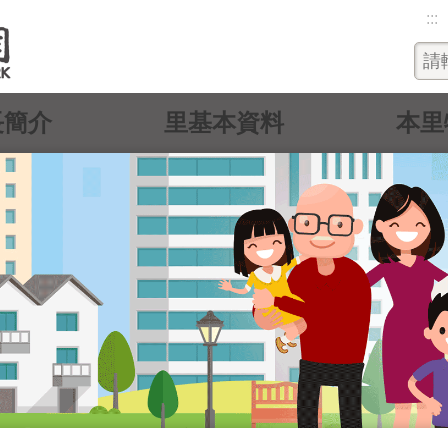
:::
長簡介
里基本資料
本里