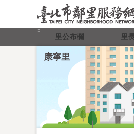
跳到主要內容區塊
:::
里公布欄
里
康寧里