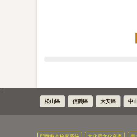
:::
松山區
信義區
大安區
中
門牌整合檢索系統
文化局文化資產
臺