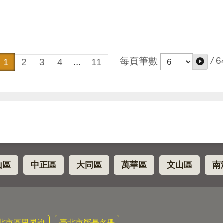
/
6
每頁筆數
1
2
3
4
...
11
山區
中正區
大同區
萬華區
文山區
南
北市區里界說
臺北市鄰長名冊