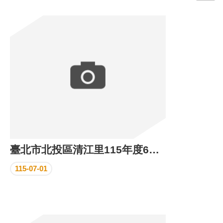
門
牌
整
合
檢
索
系
統
文
化
局
文
臺北市北投區清江里115年度6月份里民活動場所執行成果
化
資
115-07-01
產
臺
北
市