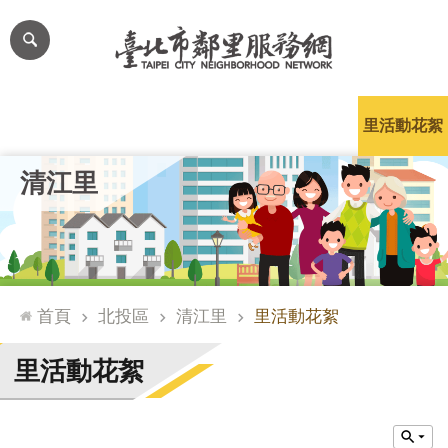
跳到主要內容區塊
進
階
搜
尋
里公布欄
里長簡介
里基本資料
本里特色
里活動花絮
網
清江里
站
導
覽
台
北
首頁
北投區
清江里
里活動花絮
通
臺
里活動花絮
北
市
政
府