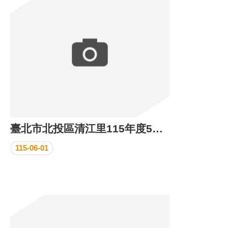
區
里
界
說
臺
北
市
鄰
長
名
冊
臺北市北投區清江里115年度5月份里民活動場所執行成果
115-06-01