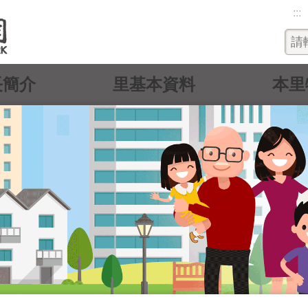
:::
長簡介
里基本資料
本里