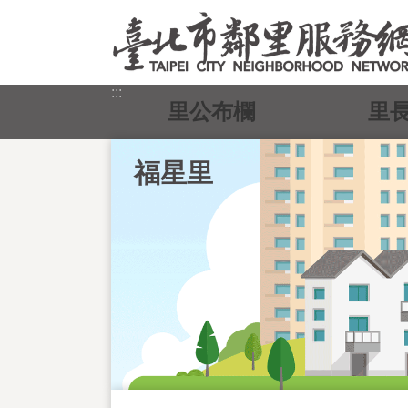
跳到主要內容區塊
:::
里公布欄
里
福星里