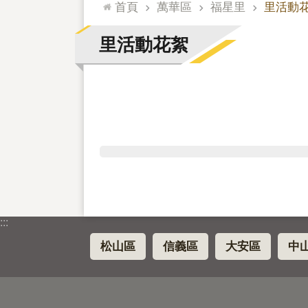
:::
首頁
萬華區
福星里
里活動
里活動花絮
:::
松山區
信義區
大安區
中