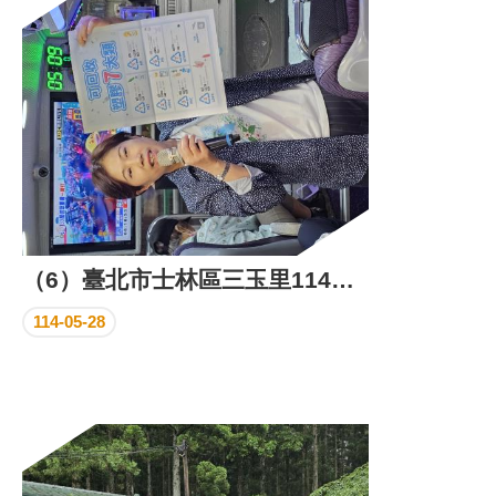
區
里
界
說
臺
北
市
鄰
長
名
冊
（6）臺北市士林區三玉里114年資源回收活動成果照片
114-05-28