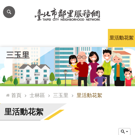
跳到主要內容區塊
進
階
搜
尋
里公布欄
里長簡介
里基本資料
本里特色
里活動花絮
網
三玉里
站
導
覽
台
北
首頁
士林區
三玉里
里活動花絮
通
臺
里活動花絮
北
市
政
府