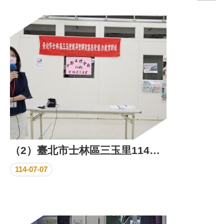
門
牌
整
合
檢
索
系
統
文
化
局
文
（2）臺北市士林區三玉里114年下半年里鄰工作會報成果照片
化
資
114-07-07
產
臺
北
市