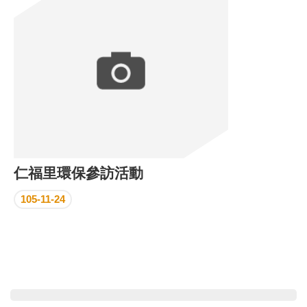
區
里
界
說
臺
北
市
鄰
長
名
冊
仁福里環保參訪活動
105-11-24