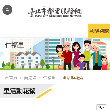
跳到主要內容區塊
進
階
搜
尋
里公布欄
里長簡介
里基本資料
本里特色
里活動花絮
網
仁福里
站
導
覽
台
北
首頁
南港區
仁福里
里活動花絮
通
臺
里活動花絮
北
市
政
府