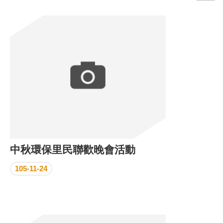
門
牌
整
合
檢
索
系
統
文
化
局
文
中秋環保里民聯歡晚會活動
化
資
105-11-24
產
臺
北
市