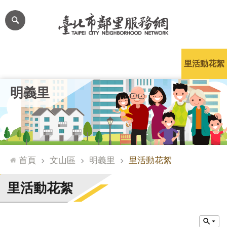
跳到主要內容區塊
進
階
搜
尋
里公布欄
里長簡介
里基本資料
本里特色
里活動花絮
網
明義里
站
導
覽
台
北
首頁
文山區
明義里
里活動花絮
通
臺
里活動花絮
北
市
政
府