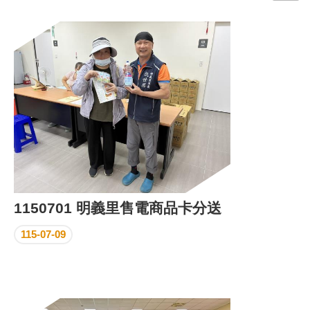
門
牌
整
合
檢
索
系
統
文
化
局
文
1150701 明義里售電商品卡分送
化
資
115-07-09
產
臺
北
市