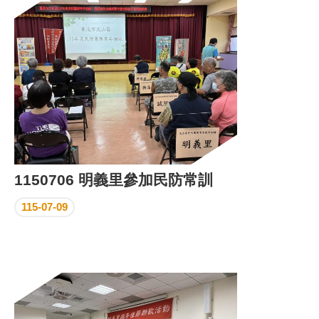
區
里
界
說
臺
北
市
鄰
長
名
冊
1150706 明義里參加民防常訓
115-07-09