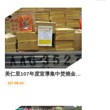
門
牌
整
合
檢
索
系
統
文
化
局
文
美仁里107年度宣導集中焚燒金紙及以米代金活動照片
化
資
107-09-03
產
臺
北
市