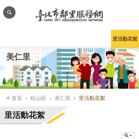
跳到主要內容區塊
進
階
搜
尋
里公布欄
里長簡介
里基本資料
本里特色
里活動花絮
網
美仁里
站
導
覽
台
北
首頁
松山區
美仁里
里活動花絮
通
臺
里活動花絮
北
市
政
府