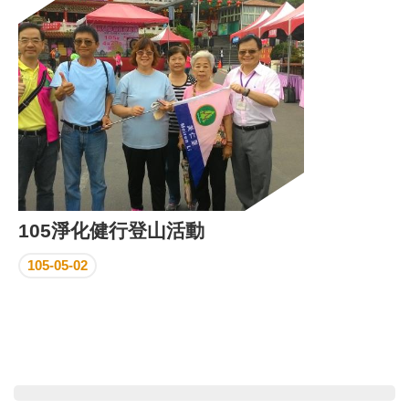
區
里
界
說
臺
北
市
鄰
長
名
冊
105淨化健行登山活動
105-05-02