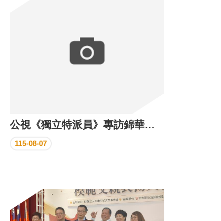
區
里
界
說
臺
北
市
鄰
長
名
冊
公視《獨立特派員》專訪錦華里 展現防災韌性社區成果
115-08-07