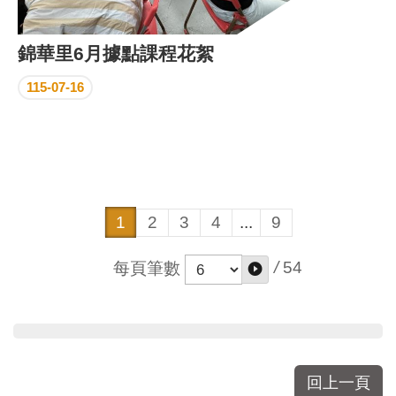
錦華里6月據點課程花絮
115-07-16
1
2
3
4
...
9
/
54
每頁筆數
回上一頁