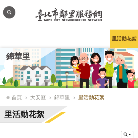
跳到主要內容區塊
進
階
搜
尋
里公布欄
里長簡介
里基本資料
本里特色
里活動花絮
網
錦華里
站
導
覽
台
北
首頁
大安區
錦華里
里活動花絮
通
臺
里活動花絮
北
市
政
府