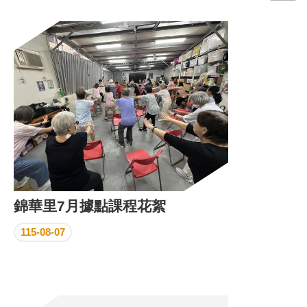
門
牌
整
合
檢
索
系
統
文
化
局
文
錦華里7月據點課程花絮
化
資
115-08-07
產
臺
北
市