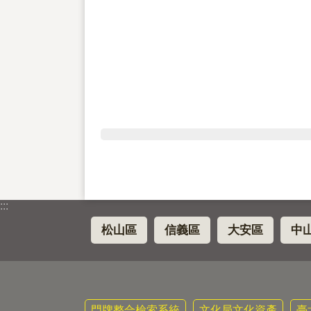
:::
松山區
信義區
大安區
中
門牌整合檢索系統
文化局文化資產
臺