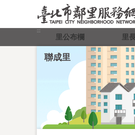
跳到主要內容區塊
:::
里公布欄
里
聯成里