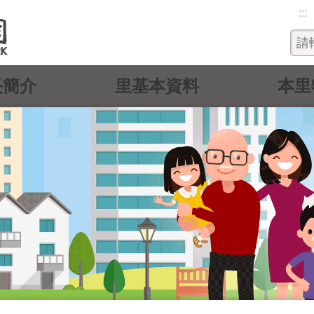
:::
長簡介
里基本資料
本里