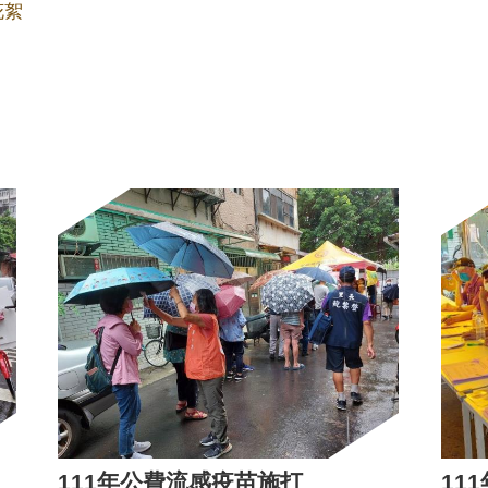
花絮
111年公費流感疫苗施打
11