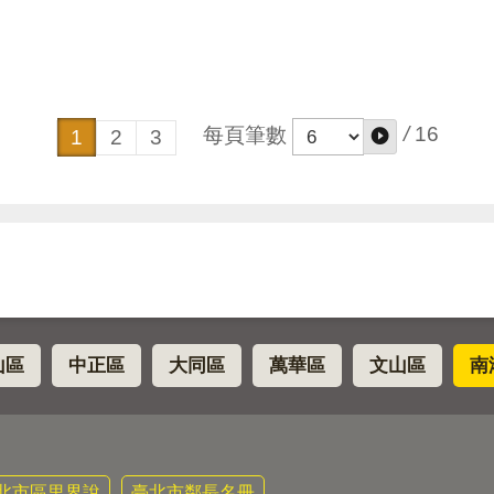
/
16
每頁筆數
1
2
3
山區
中正區
大同區
萬華區
文山區
南
北市區里界說
臺北市鄰長名冊