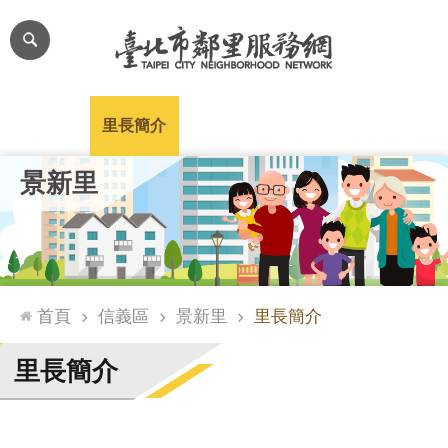
跳到主要內容區塊
進
階
搜
尋
里公布欄
里長簡介
里基本資料
本里特色
里活動花絮
網
景新里
站
導
覽
台
北
首頁
信義區
景新里
里長簡介
通
臺
里長簡介
北
市
政
府