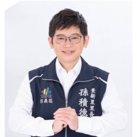
門
牌
整
合
檢
索
系
統
文
化
局
文
化
資
產
臺
北
市