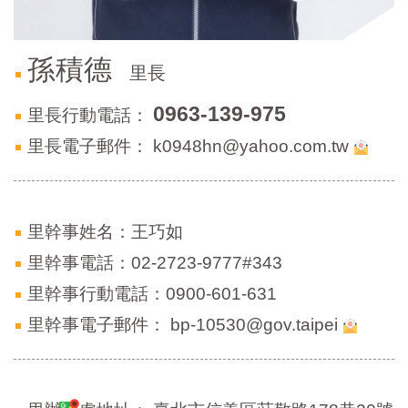
區
里
界
說
孫積德
里長
臺
0963-139-975
里長行動電話：
北
市
里長電子郵件：
k0948hn@yahoo.com.tw
鄰
長
名
冊
里幹事姓名：王巧如
里幹事電話：02-2723-9777#343
里幹事行動電話：0900-601-631
里幹事電子郵件：
bp-10530@gov.taipei