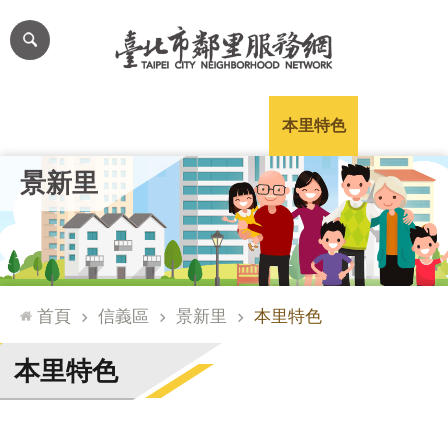
跳到主要內容區塊
進
階
搜
尋
里公布欄
里長簡介
里基本資料
本里特色
里活動花絮
網
景新里
站
導
覽
台
北
首頁
信義區
景新里
本里特色
通
臺
本里特色
北
市
政
府