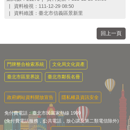
區
資料檢視：111-12-29 08:50
里
資料維護：臺北市信義區景新里
界
說
臺
回上一頁
北
市
鄰
長
名
門牌整合檢索系統
文化局文化資產
冊
臺北市區里界說
臺北市鄰長名冊
政府網站資料開放宣告
隱私權及資訊安全
免付費電話：臺北市民當家熱線 1999
(免付費電話服務，公共電話，放心講及第二類電信除外)