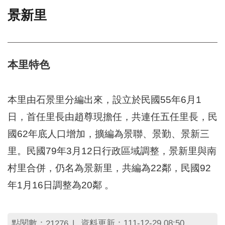
景新里
門
牌
整
合
檢
本里特色
索
系
統
本里由石景里分編出來，設立於民國55年6月1
文
日，首任里長由趙尊現擔任，共連任五任里長，民
化
國62年底人口增加，擴編為景聯、景勤、景新三
局
文
里。民國79年3月12日行政區域調整，景新里與南
化
資
村里合併，仍名為景新里，共編為22鄰，民國92
產
年1月16日調整為20鄰 。
臺
北
市
點閱數：
資料更新：111-12-29 08:50
21276