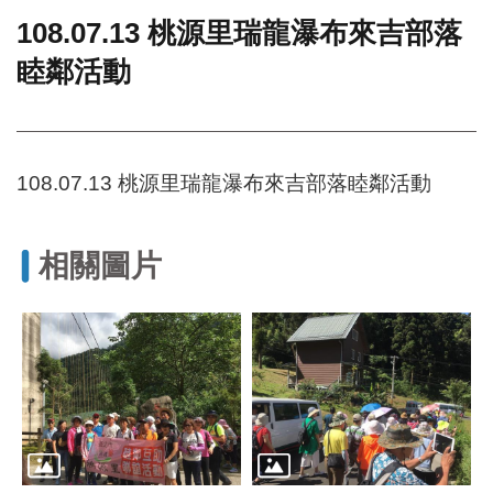
108.07.13 桃源里瑞龍瀑布來吉部落
門
睦鄰活動
牌
整
合
檢
索
108.07.13 桃源里瑞龍瀑布來吉部落睦鄰活動
系
統
文
相關圖片
化
局
文
化
資
產
臺
北
市