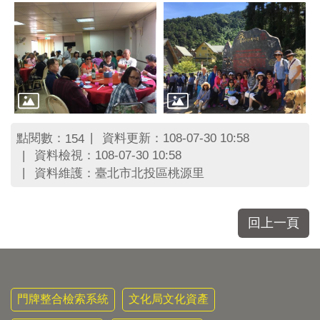
區
里
界
說
臺
北
市
鄰
長
點閱數：
資料更新：108-07-30 10:58
154
名
資料檢視：108-07-30 10:58
冊
資料維護：臺北市北投區桃源里
回上一頁
門牌整合檢索系統
文化局文化資產