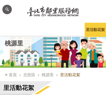
跳到主要內容區塊
進
階
搜
尋
里公布欄
里長簡介
里基本資料
本里特色
里活動花絮
網
桃源里
站
導
覽
台
北
首頁
北投區
桃源里
里活動花絮
通
臺
里活動花絮
北
市
政
府