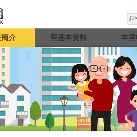
:::
長簡介
里基本資料
本里