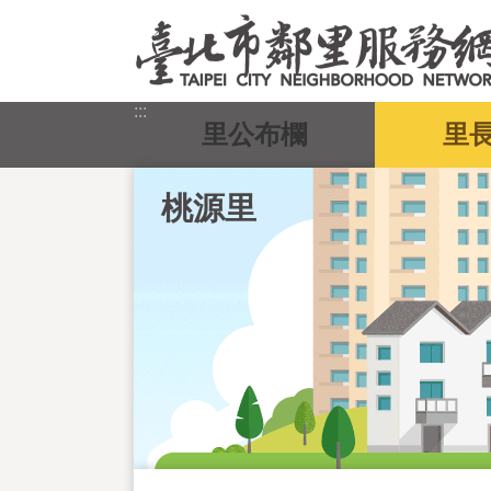
跳到主要內容區塊
:::
里公布欄
里
桃源里