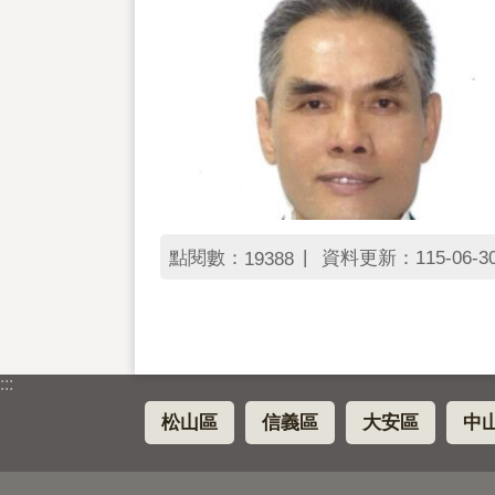
點閱數：
資料更新：115-06-30 
19388
:::
松山區
信義區
大安區
中