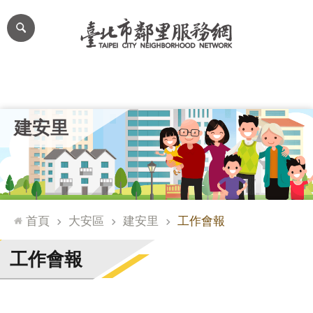
跳到主要內容區塊
進
階
搜
尋
里公布欄
里長簡介
里基本資料
本里特色
里活動花絮
網
建安里
站
導
覽
台
北
首頁
大安區
建安里
工作會報
通
臺
工作會報
北
市
政
府