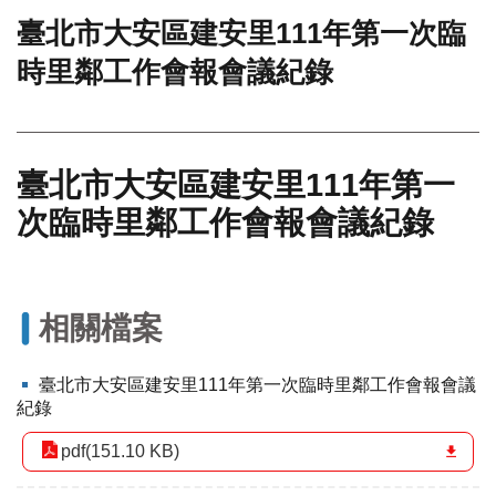
臺北市大安區建安里111年第一次臨
門
時里鄰工作會報會議紀錄
牌
整
合
檢
索
臺北市大安區建安里111年第一
系
統
次臨時里鄰工作會報會議紀錄
文
化
局
文
相關檔案
化
資
臺北市大安區建安里111年第一次臨時里鄰工作會報會議
產
紀錄
臺
pdf(151.10 KB)
北
市