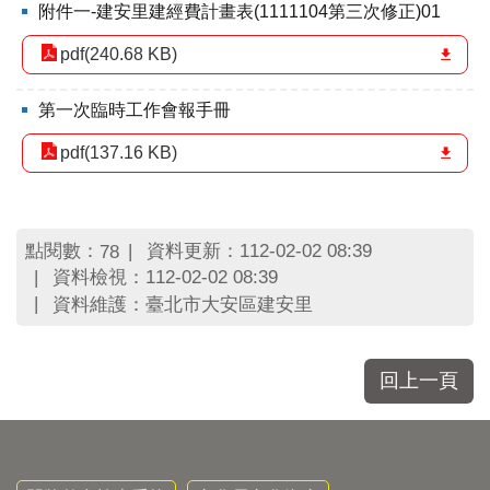
區
附件一-建安里建經費計畫表(1111104第三次修正)01
里
界
pdf(240.68 KB)
說
第一次臨時工作會報手冊
臺
北
pdf(137.16 KB)
市
鄰
長
名
點閱數：
資料更新：112-02-02 08:39
78
冊
資料檢視：112-02-02 08:39
資料維護：臺北市大安區建安里
回上一頁