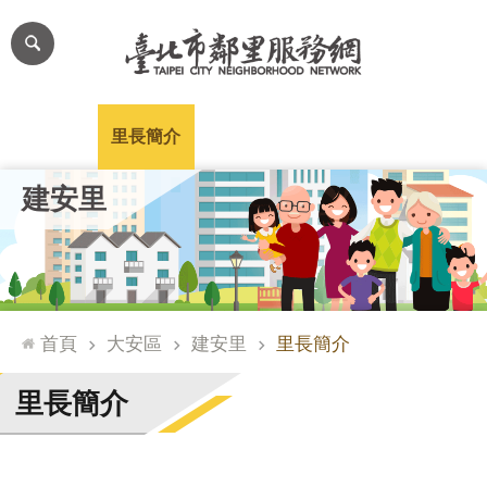
跳到主要內容區塊
進
階
搜
尋
里公布欄
里長簡介
里基本資料
本里特色
里活動花絮
網
建安里
站
導
覽
台
北
首頁
大安區
建安里
里長簡介
通
臺
里長簡介
北
市
政
府