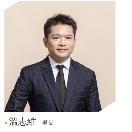
門
牌
整
合
檢
索
系
統
文
化
局
文
化
資
產
臺
溫志維
北
里長
市