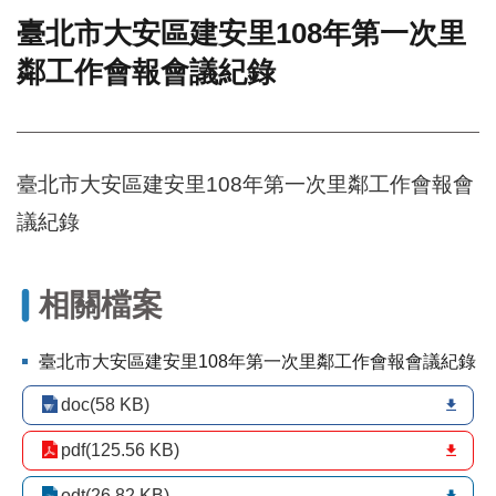
臺北市大安區建安里108年第一次里
門
鄰工作會報會議紀錄
牌
整
合
檢
索
臺北市大安區建安里108年第一次里鄰工作會報會
系
統
議紀錄
文
化
局
相關檔案
文
化
臺北市大安區建安里108年第一次里鄰工作會報會議紀錄
資
產
doc(58 KB)
臺
pdf(125.56 KB)
北
市
odt(26.82 KB)