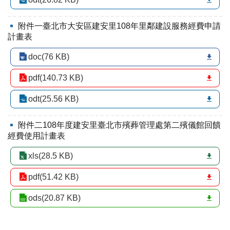
區
里
界
附件一臺北市大安區建安里108年里鄰建設服務經費申請
說
計畫表
臺
doc(76 KB)
北
市
pdf(140.73 KB)
鄰
長
odt(25.56 KB)
名
冊
附件二108年度建安里臺北市殯葬管理處第二殯儀館回饋
經費使用計畫表
xls(28.5 KB)
pdf(51.42 KB)
ods(20.87 KB)