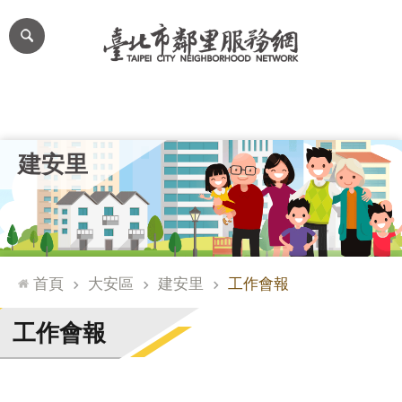
跳到主要內容區塊
進
階
搜
尋
里公布欄
里長簡介
里基本資料
本里特色
里活動花絮
網
建安里
站
導
覽
台
北
首頁
大安區
建安里
工作會報
通
臺
工作會報
北
市
政
府