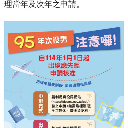
區
理當年及次年之申請。
里
界
說
臺
北
市
鄰
長
名
冊