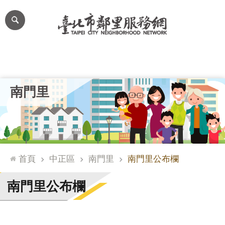
跳到主要內容區塊
進
階
搜
尋
里公布欄
里長簡介
里基本資料
本里特色
里活動花絮
網
南門里
站
導
覽
台
北
首頁
中正區
南門里
南門里公布欄
通
臺
南門里公布欄
北
市
政
府