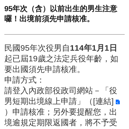
95年次（含）以前出生的男生注意
門
囉！出境前須先申請核准。
牌
整
合
檢
索
民國95年次役男自
114年1月1日
系
統
起已屆19歲之法定兵役年齡，如
文
要出國須先申請核准。
化
局
申請方式：
文
請登入內政部役政司網站－「役
化
資
男短期出境線上申請」（
[連結]
產
）
申請核准；另外要提醒您，出
臺
北
境逾規定期限返國者，將不予受
市