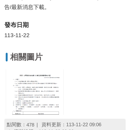
區
告/最新消息下載。
里
界
說
發布日期
臺
113-11-22
北
市
鄰
長
相關圖片
名
冊
點閱數：
資料更新：113-11-22 09:06
478