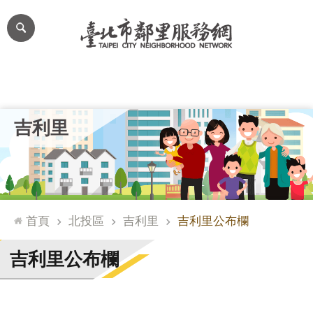
跳到主要內容區塊
進
階
搜
尋
里公布欄
里長簡介
里基本資料
本里特色
里活動花絮
網
吉利里
站
導
覽
台
北
首頁
北投區
吉利里
吉利里公布欄
通
臺
吉利里公布欄
北
市
政
府