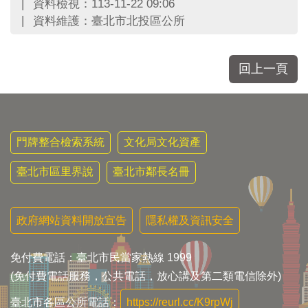
資料檢視：113-11-22 09:06
資料維護：臺北市北投區公所
回上一頁
門牌整合檢索系統
文化局文化資產
臺北市區里界說
臺北市鄰長名冊
政府網站資料開放宣告
隱私權及資訊安全
免付費電話：臺北市民當家熱線 1999
(免付費電話服務，公共電話，放心講及第二類電信除外)
臺北市各區公所電話：
https://reurl.cc/K9rpWj