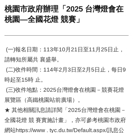
桃園市政府辦理「2025 台灣燈會在
門
桃園—全國花燈 競賽」
牌
整
合
檢
索
(一)報名日期：113年10月21日至11月25日止，
系
統
請轉知所屬共 襄盛舉。
文
(二)收件時間：114年2月3日至2月5日止，每日9
化
局
時起至15時 止。
文
(三)收件地點：2025台灣燈會在桃園－競賽花燈
化
資
展覽區（高鐵桃園站前廣場）。
產
★ 其他相關訊息請詳閱「2025台灣燈會在桃園－
臺
全國花燈 競 賽實施計畫」，亦可參考桃園市政府
北
市
網站https://www . tyc.du.tw/Default.aspx/訊息公