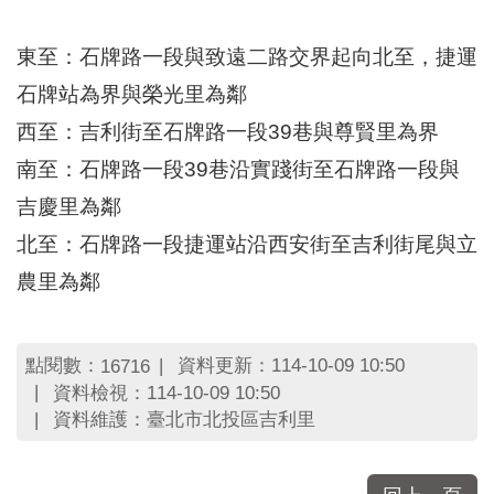
區
里
界
東至：石牌路一段與致遠二路交界起向北至，捷運
說
石牌站為界與榮光里為鄰
臺
西至：吉利街至石牌路一段39巷與尊賢里為界
北
市
南至：石牌路一段39巷沿實踐街至石牌路一段與
鄰
吉慶里為鄰
長
名
北至：石牌路一段捷運站沿西安街至吉利街尾與立
冊
農里為鄰
點閱數：
資料更新：114-10-09 10:50
16716
資料檢視：114-10-09 10:50
資料維護：臺北市北投區吉利里