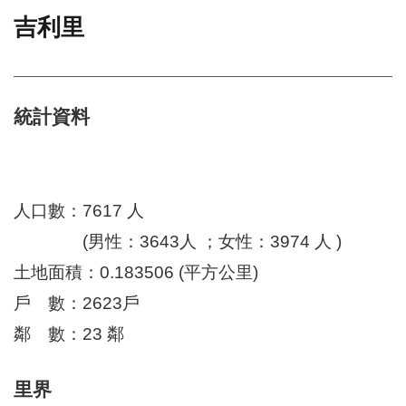
吉利里
門
牌
整
合
檢
統計資料
索
系
統
文
人口數：7617 人
化
(男性：3643人 ；女性：3974 人 )
局
文
土地面積：0.183506 (平方公里)
化
資
戶 數：2623戶
產
鄰 數：23 鄰
臺
北
里界
市