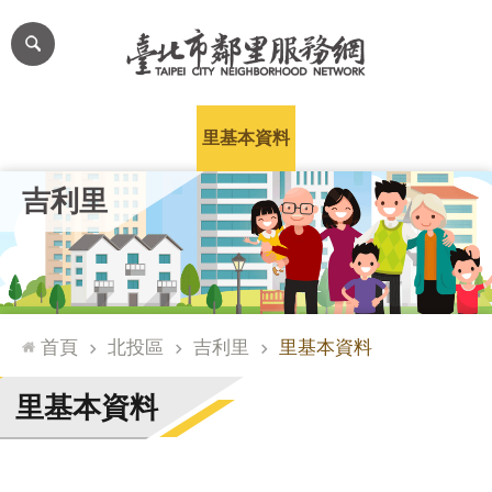
跳到主要內容區塊
進
階
搜
尋
里公布欄
里長簡介
里基本資料
本里特色
里活動花絮
網
吉利里
站
導
覽
台
北
首頁
北投區
吉利里
里基本資料
通
臺
里基本資料
北
市
政
府