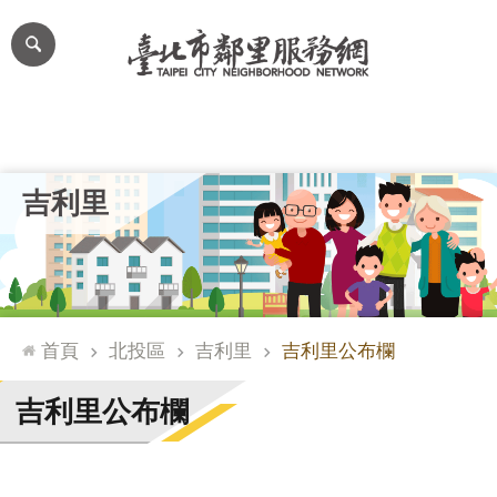
跳到主要內容區塊
進
階
搜
尋
里公布欄
里長簡介
里基本資料
本里特色
里活動花絮
網
吉利里
站
導
覽
台
北
首頁
北投區
吉利里
吉利里公布欄
通
臺
吉利里公布欄
北
市
政
府