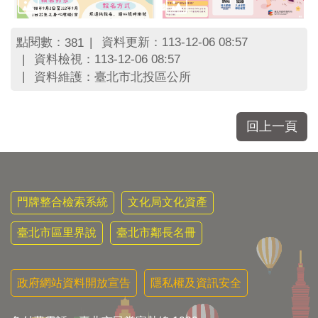
區
里
界
點閱數：
資料更新：113-12-06 08:57
381
說
資料檢視：113-12-06 08:57
臺
資料維護：臺北市北投區公所
北
市
鄰
回上一頁
長
名
冊
門牌整合檢索系統
文化局文化資產
臺北市區里界說
臺北市鄰長名冊
政府網站資料開放宣告
隱私權及資訊安全