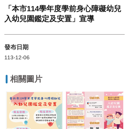
「本市114學年度學前身心障礙幼兒
門
入幼兒園鑑定及安置」宣導
牌
整
合
檢
索
發布日期
系
統
113-12-06
文
化
局
相關圖片
文
化
資
產
臺
北
市