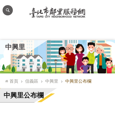
跳到主要內容區塊
進
階
搜
尋
里公布欄
里長簡介
里基本資料
本里特色
里活動花絮
網
中興里
站
導
覽
台
北
首頁
信義區
中興里
中興里公布欄
通
臺
中興里公布欄
北
市
政
府