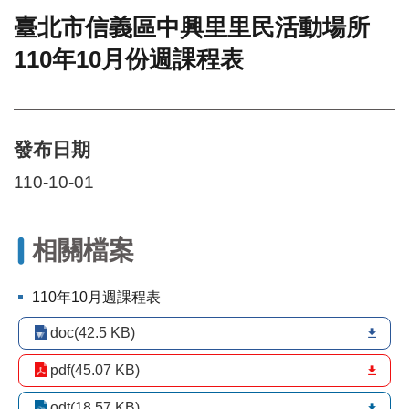
臺北市信義區中興里里民活動場所
門
110年10月份週課程表
牌
整
合
檢
索
發布日期
系
統
110-10-01
文
化
局
相關檔案
文
化
110年10月週課程表
資
產
doc(42.5 KB)
臺
pdf(45.07 KB)
北
市
odt(18.57 KB)