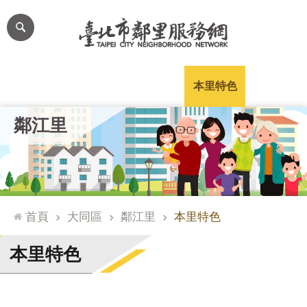
跳到主要內容區塊
進
階
搜
尋
里公布欄
里長簡介
里基本資料
本里特色
里活動花絮
網
鄰江里
站
導
覽
台
北
首頁
大同區
鄰江里
本里特色
通
臺
本里特色
北
市
政
府