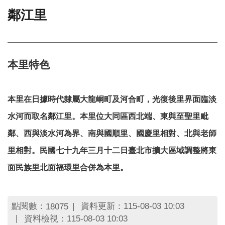
鄰江里
門
牌
整
合
檢
本里特色
索
系
統
本里在日據時代隸屬大龍峒
町及河合町，光復後里界面臨淡
文
水河而取名鄰江里。本里位大同區西北端、東與至聖里毗
化
局
鄰、西與淡水河為界、南與國順里、國慶里相對、北與老師
文
里相對。民國七十九年三月十二日臺北市擴大區域調整將東
化
資
面民族里北面福環里合併為本里。
產
臺
北
點閱數：
資料更新：115-08-03 10:03
18075
市
資料檢視：115-08-03 10:03