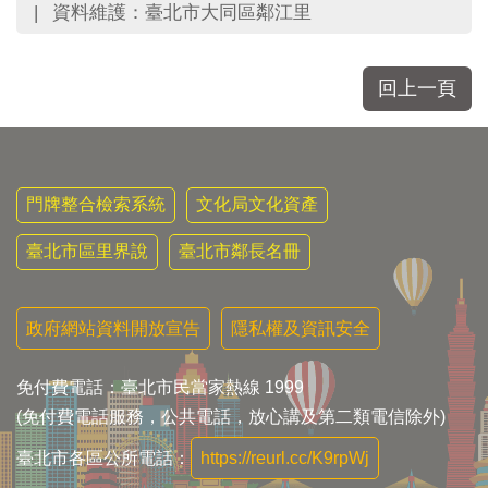
區
資料維護：臺北市大同區鄰江里
里
界
說
回上一頁
臺
北
市
鄰
長
門牌整合檢索系統
文化局文化資產
名
冊
臺北市區里界說
臺北市鄰長名冊
政府網站資料開放宣告
隱私權及資訊安全
免付費電話：臺北市民當家熱線 1999
(免付費電話服務，公共電話，放心講及第二類電信除外)
臺北市各區公所電話：
https://reurl.cc/K9rpWj