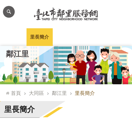
跳到主要內容區塊
進
階
搜
尋
里公布欄
里長簡介
里基本資料
本里特色
里活動花絮
網
鄰江里
站
導
覽
台
北
首頁
大同區
鄰江里
里長簡介
通
臺
里長簡介
北
市
政
府