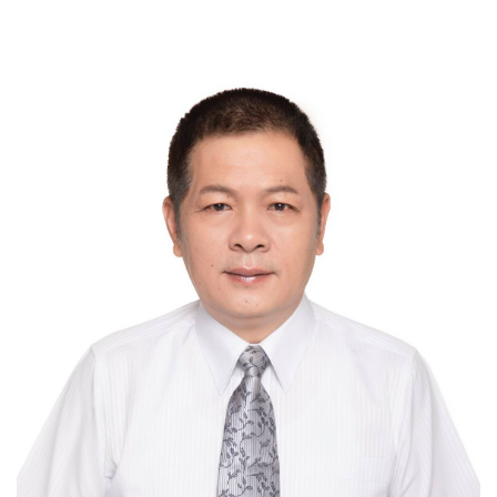
門
牌
整
合
檢
索
系
統
文
化
局
文
化
資
產
臺
北
市