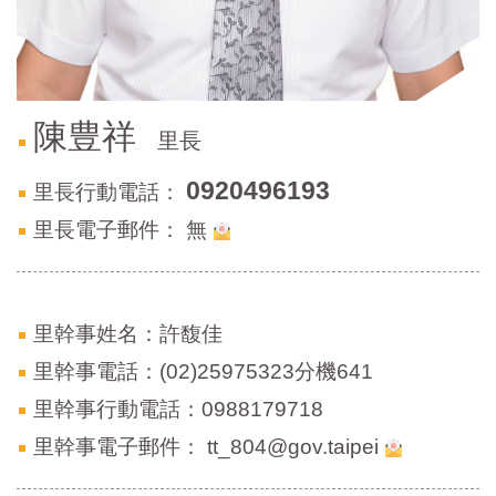
區
里
界
說
臺
陳豊祥
里長
北
市
鄰
0920496193
里長行動電話：
長
里長電子郵件：
無
名
冊
里幹事姓名：許馥佳
里幹事電話：(02)25975323分機641
里幹事行動電話：0988179718
里幹事電子郵件：
tt_804@gov.taipei