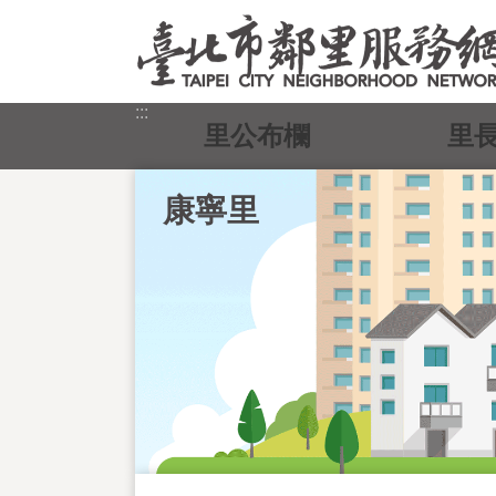
跳到主要內容區塊
:::
里公布欄
里
康寧里