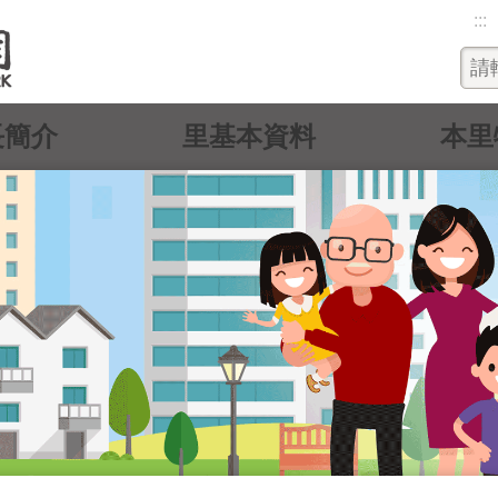
:::
長簡介
里基本資料
本里