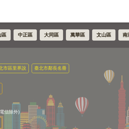
山區
中正區
大同區
萬華區
文山區
南
北市區里界說
臺北市鄰長名冊
電信除外)