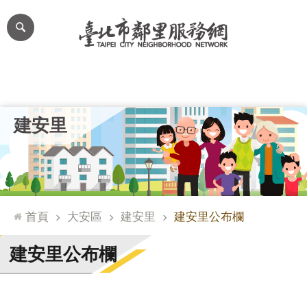
跳到主要內容區塊
進
階
搜
尋
里公布欄
里長簡介
里基本資料
本里特色
里活動花絮
網
建安里
站
導
覽
台
北
首頁
大安區
建安里
建安里公布欄
通
臺
建安里公布欄
北
市
政
府