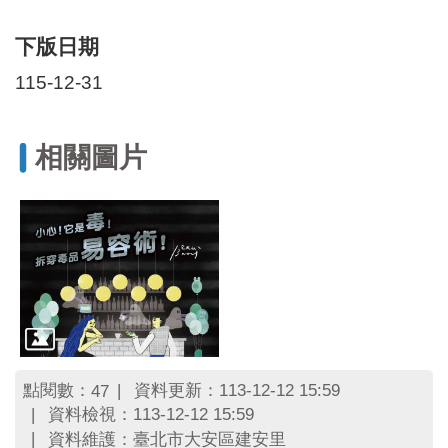
區
里
下版日期
界
說
115-12-31
臺
北
市
相關圖片
鄰
長
名
冊
點閱數：
資料更新：113-12-12 15:59
47
資料檢視：113-12-12 15:59
資料維護：臺北市大安區建安里