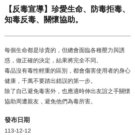
【反毒宣導】珍愛生命、防毒拒毒、
門
知毒反毒、關懷協助。
牌
整
合
檢
索
每個生命都是珍貴的，但總會面臨各種壓力與誘
系
統
惑，做正確的決定，結果將完全不同。
文
毒品沒有毒性輕重的區別，都會傷害使用者的身心
化
局
健康，千萬不要踏出錯誤的第一步。
文
除了自己避免毒害外，也應適時伸出友誼之手關懷
化
資
協助周遭親友，避免他們為毒所害。
產
臺
發布日期
北
市
113-12-12