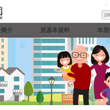
:::
長簡介
里基本資料
本里