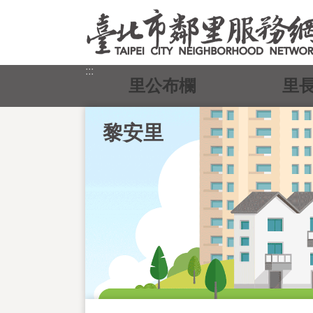
跳到主要內容區塊
:::
里公布欄
里
黎安里