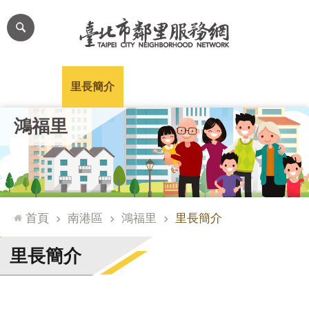
跳到主要內容區塊
進
階
搜
尋
里公布欄
里長簡介
里基本資料
本里特色
里活動花絮
網
鴻福里
站
導
覽
台
北
首頁
南港區
鴻福里
里長簡介
通
臺
里長簡介
北
市
政
府