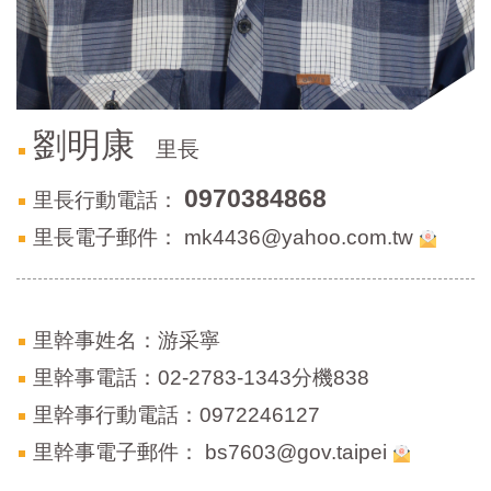
區
里
界
說
臺
劉明康
北
里長
市
鄰
0970384868
里長行動電話：
長
名
里長電子郵件：
mk4436@yahoo.com.tw
冊
里幹事姓名：游采寧
里幹事電話：02-2783-1343分機838
里幹事行動電話：0972246127
里幹事電子郵件：
bs7603@gov.taipei