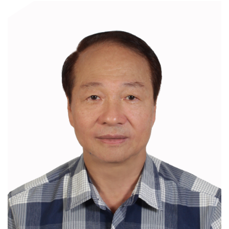
門
牌
整
合
檢
索
系
統
文
化
局
文
化
資
產
臺
北
市