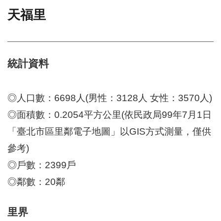
天福里
門
牌
整
合
檢
統計資料
索
系
統
◎人口數：6698人(男性：3128人 女性：3570人)
文
◎面積數：0.2054平方公里(依民政局99年7月1日
化
「臺北市區里鄰電子地圖」以GIS方式測量，僅供
局
文
參考)
化
資
◎戶數：2399戶
產
◎鄰數：20鄰
臺
北
里界
市