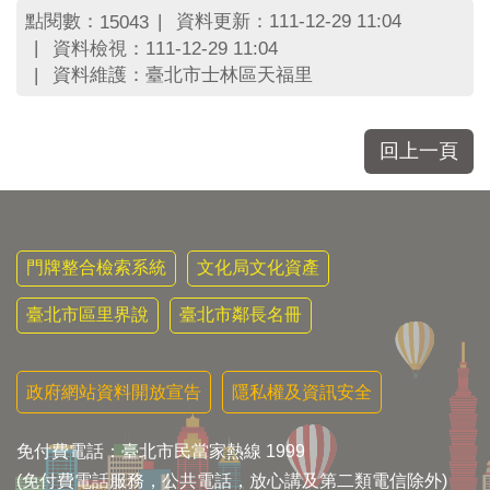
點閱數：
資料更新：111-12-29 11:04
15043
資料檢視：111-12-29 11:04
資料維護：臺北市士林區天福里
回上一頁
門牌整合檢索系統
文化局文化資產
臺北市區里界說
臺北市鄰長名冊
政府網站資料開放宣告
隱私權及資訊安全
免付費電話：臺北市民當家熱線 1999
(免付費電話服務，公共電話，放心講及第二類電信除外)