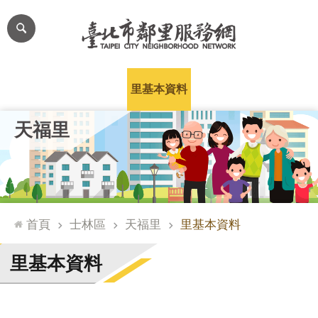
跳到主要內容區塊
進
階
搜
尋
里公布欄
里長簡介
里基本資料
本里特色
里活動花絮
網
天福里
站
導
覽
台
北
首頁
士林區
天福里
里基本資料
通
臺
里基本資料
北
市
政
府